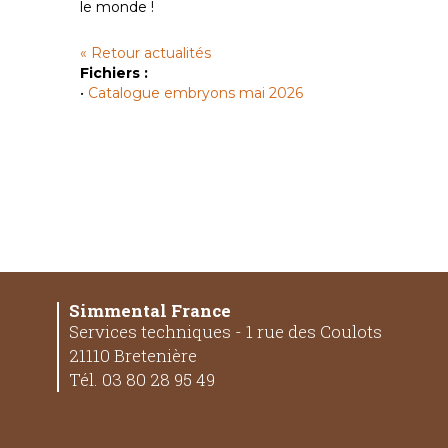
le monde !
« Retour actualités
Fichiers :
•
Catalogue embryons mai 2026
Simmental France
Services techniques - 1 rue des Coulots
21110 Bretenière
Tél. 03 80 28 95 49