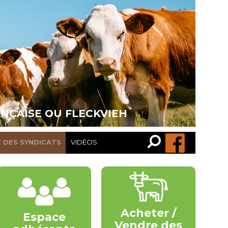
ANÇAISE OU FLECKVIEH
Recherche…
Rechercher
E DES SYNDICATS
VIDÉOS
Acheter /
Espace
Vendre des