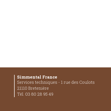
Simmental France
Services techniques - 1 rue des Coulots
21110 Bretenière
Tél. 03 80 28 95 49