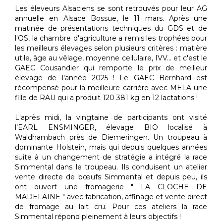
Les éleveurs Alsaciens se sont retrouvés pour leur AG
annuelle en Alsace Bossue, le 11 mars. Après une
matinée de présentations techniques du GDS et de
l'OS, la chambre d'agriculture a remis les trophées pour
les meilleurs élevages selon plusieurs critères : matière
utile, âge au vêlage, moyenne cellulaire, IVV... et c'est le
GAEC Cousandier qui remporte le prix de meilleur
élevage de l'année 2025 ! Le GAEC Bernhard est
récompensé pour la meilleure carrière avec MELA une
fille de RAU qui a produit 120 381 kg en 12 lactations !
L'après midi, la vingtaine de participants ont visité
l’EARL ENSMINGER, élevage BIO localisé à
Waldhambach près de Diemeringen. Un troupeau à
dominante Holstein, mais qui depuis quelques années
suite à un changement de stratégie a intégré la race
Simmental dans le troupeau. Ils conduisent un atelier
vente directe de bœufs Simmental et depuis peu, ils
ont ouvert une fromagerie " LA CLOCHE DE
MADELAINE " avec fabrication, affinage et vente direct
de fromage au lait cru. Pour ces ateliers la race
Simmental répond pleinement à leurs objectifs !