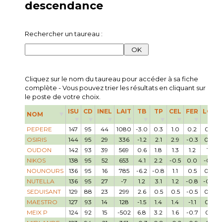
descendance
Rechercher un taureau :
Cliquez sur le nom du taureau pour accéder à sa fiche
complète - Vous pouvez trier les résultats en cliquant sur
le poste de votre choix.
ISU
CD
INEL
LAIT
TB
TP
CEL
FER
LGF
NOM
PEPERE
147
95
44
1080
-3.0
0.3
1.0
0.2
0.3
OSIRIS
144
95
29
336
-1.2
2.1
2.9
-0.3
0.0
OUDON
142
93
39
569
0.6
1.8
1.3
1.2
1.1
NIKOS
138
95
52
653
4.1
2.2
-0.5
0.0
-0.5
NOUNOURS
136
95
16
785
-6.2
-0.8
1.1
0.5
0.4
NUTELLA
136
95
27
-7
1.2
3.1
1.2
-0.8
-0.4
SEDUISANT
129
88
23
299
2.6
0.5
0.5
-0.5
0.4
MAESTRO
127
93
14
128
-1.5
1.4
1.4
-1.1
0.2
MEIX P
124
92
15
-502
6.8
3.2
1.6
-0.7
0.1