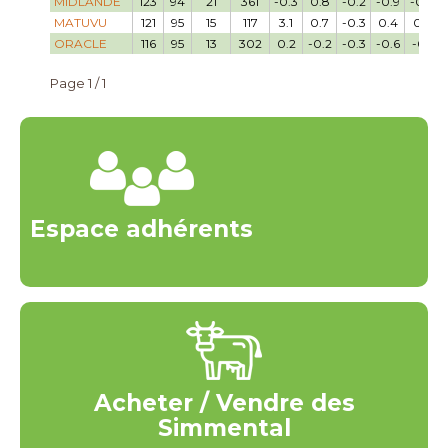
MIDLANDE
123
94
21
361
-0.3
0.8
-0.2
-0.9
-0.8
MATUVU
121
95
15
117
3.1
0.7
-0.3
0.4
0.2
ORACLE
116
95
13
302
0.2
-0.2
-0.3
-0.6
-0.1
Page 1 / 1
Espace adhérents
Acheter / Vendre des
Simmental