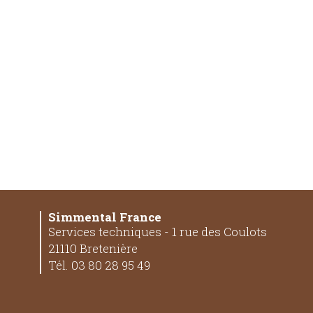
Simmental France
Services techniques - 1 rue des Coulots
21110 Bretenière
Tél. 03 80 28 95 49