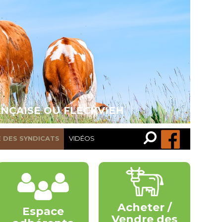
ANÇAISE OU FLECKVIEH
Recherche…
Rechercher
E DES SYNDICATS
VIDÉOS
Acheter /
Espace
Vendre des