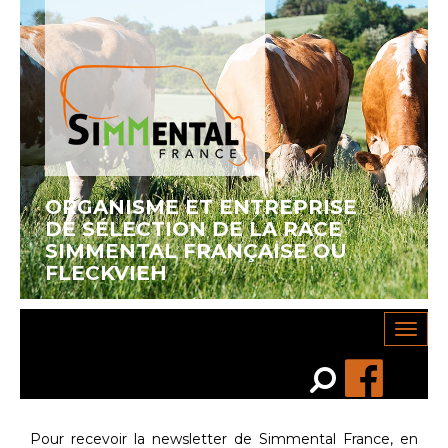
ORGANISME ET ENTREPRISE
DE SÉLECTION DE LA RACE
SIMMENTAL FRANÇAISE OU
FLECKVIEH
Toggl
navig
Recherche…
Rechercher
Pour recevoir la newsletter de Simmental France, en