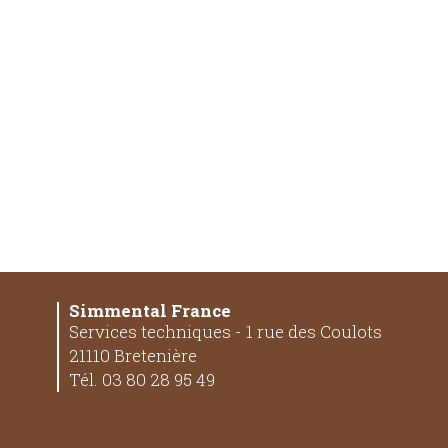
Simmental France
Services techniques - 1 rue des Coulots
21110 Bretenière
Tél. 03 80 28 95 49