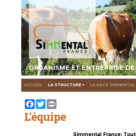
ORGANISME ET ENTREPRISE DE
ACCUEIL
LA STRUCTURE
LA RACE SIMMENTAL
Facebook
Twitter
Print
L'équipe
Simmental France: Tout