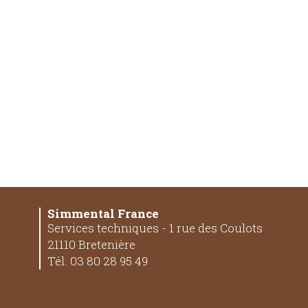
Simmental France
Services techniques - 1 rue des Coulots
21110 Bretenière
Tél. 03 80 28 95 49