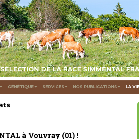
 SÉLECTION DE LA RACE SIMMENTAL FR
GÉNÉTIQUE
SERVICES
NOS PUBLICATIONS
LA VI
ats
TAL à Vouvray (01) !