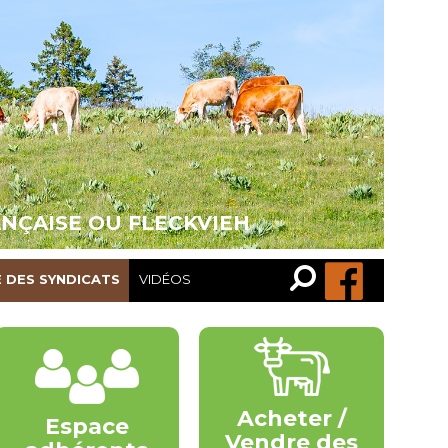
ANÇAISE OU FLECKVIEH
Recherche…
Rechercher
E DES SYNDICATS
VIDÉOS
Acheter /
Espace
Vendre des