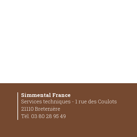
Simmental France
Services techniques - 1 rue des Coulots
21110 Bretenière
Tél. 03 80 28 95 49