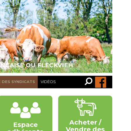
ANÇAISE OU FLECKVIEH
Recherche…
Rechercher
E DES SYNDICATS
VIDÉOS
Acheter /
Espace
Vendre des