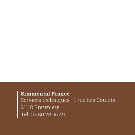
Simmental France
Services techniques - 1 rue des Coulots
21110 Bretenière
Tél. 03 80 28 95 49