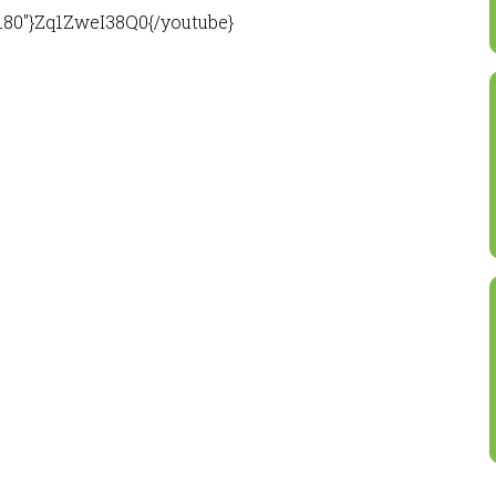
"180"}Zq1ZweI38Q0{/youtube}