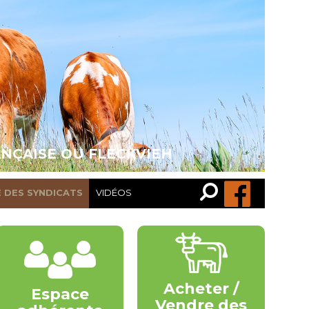
ANÇAISE OU FLECKVIEH
Recherche…
Rechercher
E DES SYNDICATS
VIDÉOS
Acheter /
Espace
Vendre des