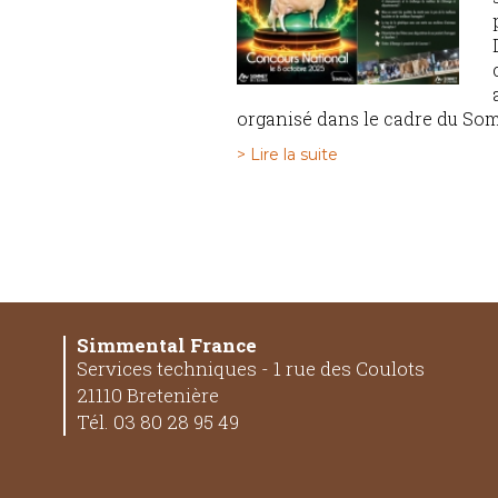
organisé dans le cadre du Somm
> Lire la suite
Simmental France
Services techniques - 1 rue des Coulots
21110 Bretenière
Tél. 03 80 28 95 49