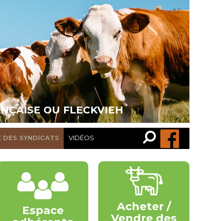
ANÇAISE OU FLECKVIEH
Recherche…
Rechercher
E DES SYNDICATS
VIDÉOS
Acheter /
Espace
Vendre des