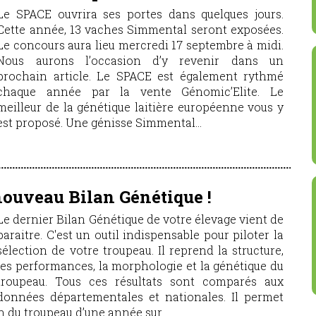
Le SPACE ouvrira ses portes dans quelques jours.
Cette année, 13 vaches Simmental seront exposées.
Le concours aura lieu mercredi 17 septembre à midi.
Nous aurons l’occasion d’y revenir dans un
prochain article. Le SPACE est également rythmé
chaque année par la vente Génomic’Elite. Le
meilleur de la génétique laitière européenne vous y
est proposé. Une génisse Simmental...
nouveau Bilan Génétique !
Le dernier Bilan Génétique de votre élevage vient de
paraitre. C'est un outil indispensable pour piloter la
sélection de votre troupeau. Il reprend la structure,
les performances, la morphologie et la génétique du
troupeau. Tous ces résultats sont comparés aux
données départementales et nationales. Il permet
n du troupeau d’une année sur...